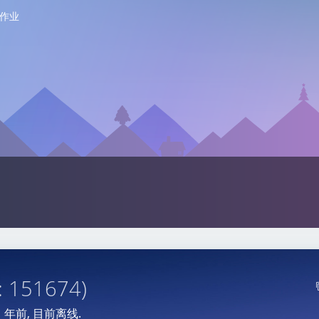
作业
: 151674)
1 年前
, 目前离线.