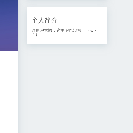
个人简介
该用户太懒，这里啥也没写 (´・ω・
｀)