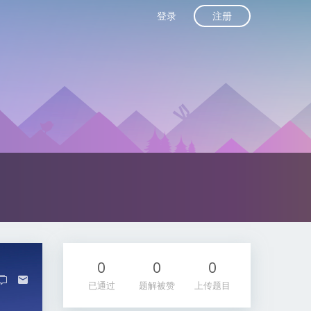
注册
登录
0
0
0
已通过
题解被赞
上传题目