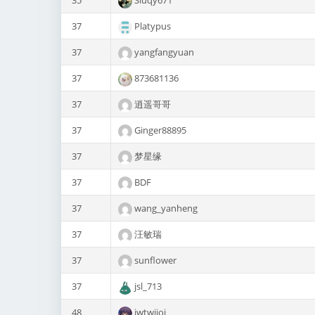
35
Sluqy671
37
Platypus
37
yangfangyuan
37
873681136
37
逍遥哥哥
37
Ginger88895
37
梦星缘
37
BDF
37
wang_yanheng
37
汪敏瑞
37
sunflower
37
jsl_713
48
iwtwiioi