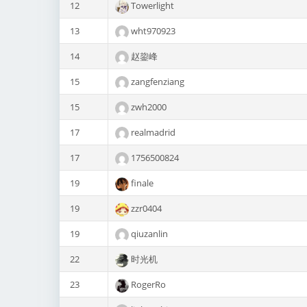
12
Towerlight
13
wht970923
14
赵鋆峰
15
zangfenziang
15
zwh2000
17
realmadrid
17
1756500824
19
finale
19
zzr0404
19
qiuzanlin
22
时光机
23
RogerRo