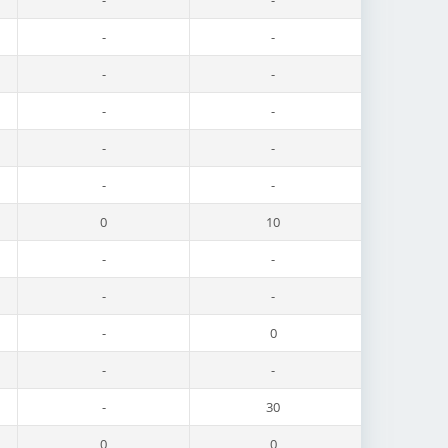
-
-
-
-
-
-
-
-
-
-
-
-
0
10
-
-
-
-
-
0
-
-
-
30
0
0