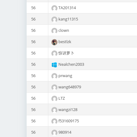
56
TA201314
56
kang11315
56
clown
56
bestlzk
56
惊讶萝卜
56
Nealchen2003
56
prwang
56
wang648979
56
LTZ
56
wangzi128
56
f531609175
56
980914