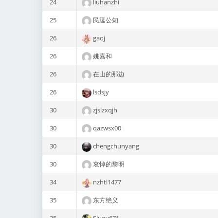
24
liuhanzhi
25
民逗公知
26
gaoj
26
姚嘉和
26
在山的那边
26
lsdsjy
30
zjslzxqjh
30
qazwsx00
30
chengchunyang
30
哀悼的黎明
34
nzhtl1477
35
东方绝义