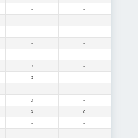
-
-
-
-
-
-
-
-
-
-
0
-
0
-
-
-
0
-
0
0
-
-
-
-