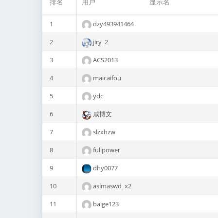
排名
用户
显示名
1
dzy493941464
2
jiry_2
3
ACS2013
4
maicaifou
5
ydc
6
咸博文
7
slzxhzw
8
fullpower
9
dhy0077
10
aslmaswd_x2
11
baige123