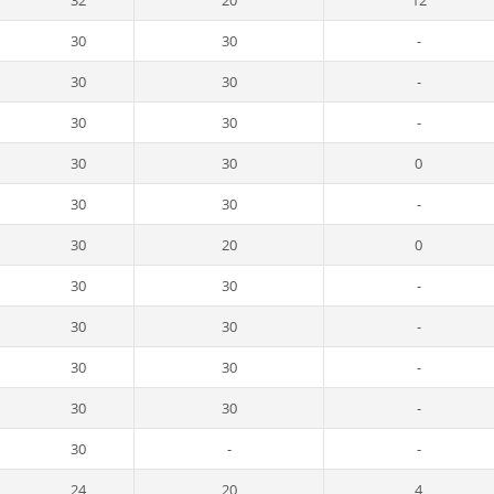
32
20
12
30
30
-
30
30
-
30
30
-
30
30
0
30
30
-
30
20
0
30
30
-
30
30
-
30
30
-
30
30
-
30
-
-
24
20
4