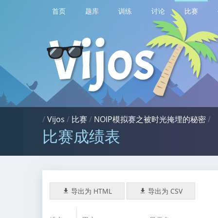
首页
题库
训练
讨论
比赛
/
Vijos
/
比赛
/
NOIP模拟赛之被时光掩埋的秘密
/
比赛成绩表
导出为 HTML
导出为 CSV