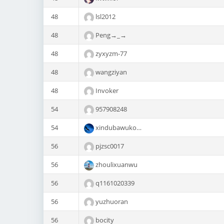
48
lsl2012
48
Peng→_→
48
zyxyzm-77
48
wangziyan
48
Invoker
54
957908248
54
xindubawukong
56
pjzsc0017
56
zhoulixuanwu
56
q1161020339
56
yuzhuoran
56
bocity