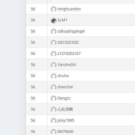
56
tenghuanbin
56
SLM1
56
sdkuqiingangel
56
DZCDZCDZC
56
z1219202167
56
YanzheShi
56
zhuhe
56
sherchel
56
Dengzc
56
心乱情断
56
jxlxy1995
56
l6979630