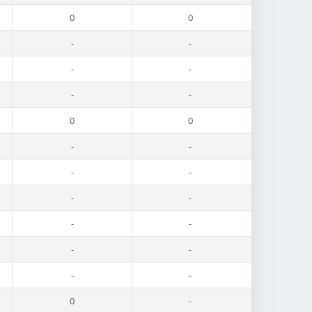
0
0
-
-
-
-
-
-
0
0
-
-
-
-
-
-
-
-
-
-
-
-
0
-