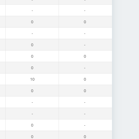
-
-
0
0
-
-
0
-
0
0
0
-
10
0
0
0
-
-
-
-
0
-
0
0