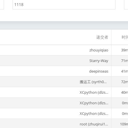
递交者
时
zhouyiqiao
39m
Starry-Way
71m
deepinseas
41m
搬运工 (syrth0p1)
72m
XCpython (dlzs1707)
40m
XCpython (dlzs1707)
0m
XCpython (dlzs1707)
0m
root (zhuqirui123)
109