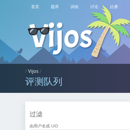
首页
题库
训练
讨论
比赛
/
Vijos
/
评测队列
过滤
由用户名或 UID