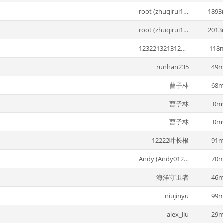
root (zhuqirui123)
1893
root (zhuqirui123)
2013
12322132131231 (褚战)
118
runhan235
49m
曹子林
68m
曹子林
0m
曹子林
0m
12222叶长根
91m
Andy (Andy0128)
70m
海洋守卫者
46m
niujinyu
99m
alex_liu
29m