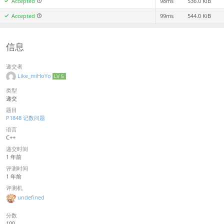
Accepted
98ms
536.0 KiB
Accepted
99ms
544.0 KiB
信息
递交者
Like_miHoYo
LV 5
类型
递交
题目
P1848 记数问题
语言
C++
递交时间
1 年前
评测时间
1 年前
评测机
undefined
分数
100