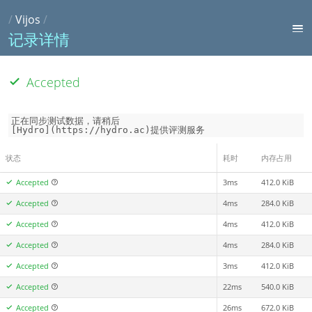
/
Vijos
/
记录详情
Accepted
正在同步测试数据，请稍后

[Hydro](https://hydro.ac)提供评测服务
状态
耗时
内存占用
Accepted
3ms
412.0 KiB
Accepted
4ms
284.0 KiB
Accepted
4ms
412.0 KiB
Accepted
4ms
284.0 KiB
Accepted
3ms
412.0 KiB
Accepted
22ms
540.0 KiB
Accepted
26ms
672.0 KiB