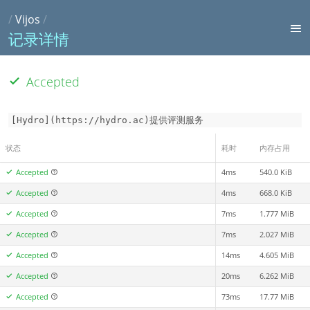
/
Vijos
/
记录详情
Accepted
[Hydro](https://hydro.ac)提供评测服务
状态
耗时
内存占用
Accepted
4ms
540.0 KiB
Accepted
4ms
668.0 KiB
Accepted
7ms
1.777 MiB
Accepted
7ms
2.027 MiB
Accepted
14ms
4.605 MiB
Accepted
20ms
6.262 MiB
Accepted
73ms
17.77 MiB