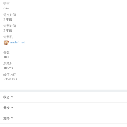
语言
C++
递交时间
3 年前
评测时间
3 年前
评测机
undefined
分数
100
总耗时
106ms
峰值内存
536.0 KiB
状态
开发
支持