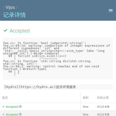
/
Vijos
/
记录详情
Accepted
foo.cc: In function 'bool judge(std::string)':

foo.cc:69:14: warning: comparison of integer expressions of 
different signedness: 'int' and 
'std::__cxx11::basic_string<char>::size_type' {aka 'long 
unsigned int'} [-Wsign-compare]

   69 | for(int i=0;i<s.size();i++)

      |             ~^~~~~~~~~

foo.cc: In function 'std::string div(std::string, 
std::string, int)':

foo.cc:66:1: warning: control reaches end of non-void 
function [-Wreturn-type]

   66 | }

[Hydro](https://hydro.ac)提供评测服务
状态
耗时
内存占用
Accepted
5ms
412.0 KiB
Accepted
5ms
412.0 KiB