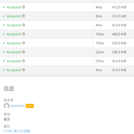
Accepted
4ms
412.0 KiB
Accepted
5ms
412.0 KiB
Accepted
4ms
412.0 KiB
Accepted
10ms
460.0 KiB
Accepted
15ms
532.0 KiB
Accepted
22ms
536.0 KiB
Accepted
27ms
412.0 KiB
Accepted
4ms
412.0 KiB
信息
递交者
qianxibei
LV 7
类型
递交
题目
P1047 最小公倍数