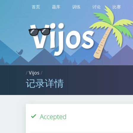
首页
题库
训练
讨论
比赛
/
Vijos
/
记录详情
Accepted