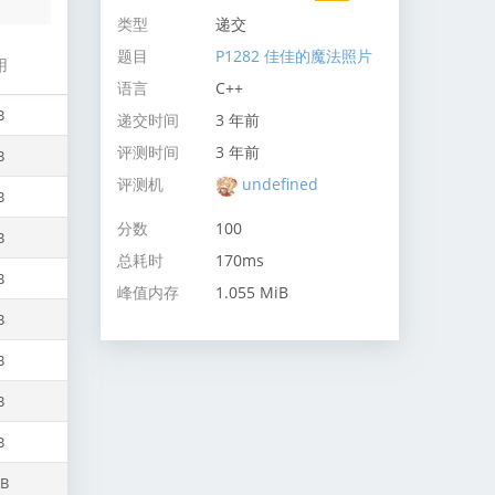
类型
递交
题目
P1282 佳佳的魔法照片
用
语言
C++
B
递交时间
3 年前
评测时间
3 年前
B
评测机
undefined
B
分数
100
B
总耗时
170ms
B
峰值内存
1.055 MiB
B
B
B
B
iB