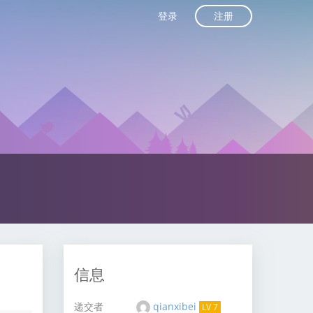
注册
登录
信息
递交者
qianxibei
LV 7