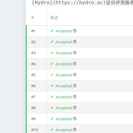
[Hydro](https://hydro.ac)提供评测服
#
状态
#1
Accepted
#2
Accepted
#3
Accepted
#4
Accepted
#5
Accepted
#6
Accepted
#7
Accepted
#8
Accepted
#9
Accepted
#10
Accepted