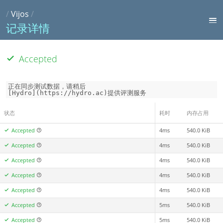
/
Vijos
/
记录详情
Accepted
正在同步测试数据，请稍后

[Hydro](https://hydro.ac)提供评测服务
状态
耗时
内存占用
Accepted
4ms
540.0 KiB
Accepted
4ms
540.0 KiB
Accepted
4ms
540.0 KiB
Accepted
4ms
540.0 KiB
Accepted
4ms
540.0 KiB
Accepted
5ms
540.0 KiB
Accepted
5ms
540.0 KiB