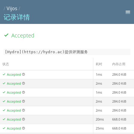
/
Vijos
/
记录详情
Accepted
[Hydro](https://hydro.ac)提供评测服务
状态
耗时
内存占用
Accepted
1ms
284.0 KiB
Accepted
2ms
284.0 KiB
Accepted
1ms
284.0 KiB
Accepted
2ms
284.0 KiB
Accepted
2ms
284.0 KiB
Accepted
20ms
668.0 KiB
Accepted
25ms
668.0 KiB