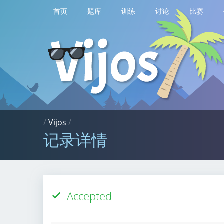
首页
题库
训练
讨论
比赛
/
Vijos
/
记录详情
Accepted