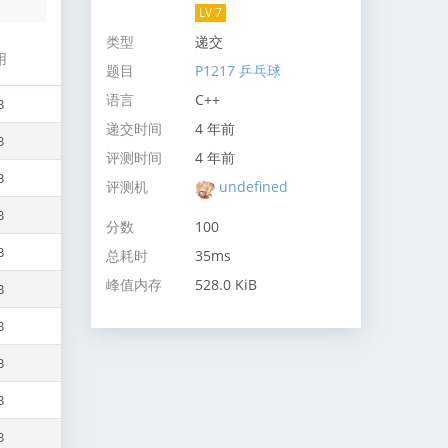
LV 7
类型
递交
用
题目
P1217 乒乓球
语言
C++
B
递交时间
4 年前
B
评测时间
4 年前
B
评测机
undefined
B
分数
100
B
总耗时
35ms
峰值内存
528.0 KiB
B
B
B
B
B