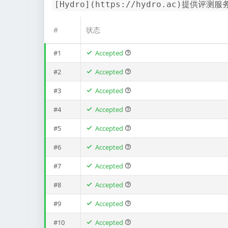
[Hydro](https://hydro.ac)提供评测服
#
状态
#1
Accepted
#2
Accepted
#3
Accepted
#4
Accepted
#5
Accepted
#6
Accepted
#7
Accepted
#8
Accepted
#9
Accepted
#10
Accepted