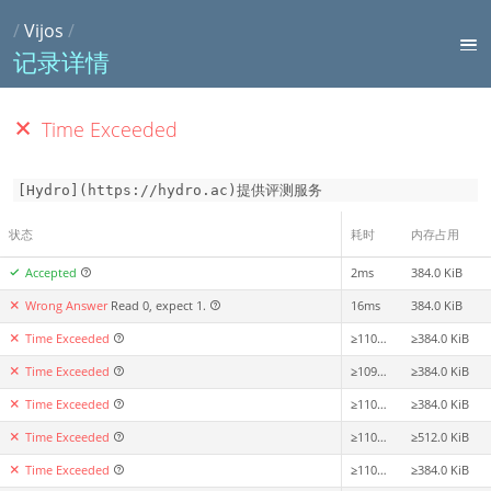
/
Vijos
/
记录详情
Time Exceeded
[Hydro](https://hydro.ac)提供评测服务
状态
耗时
内存占用
Accepted
2ms
384.0 KiB
Wrong Answer
Read 0, expect 1.
16ms
384.0 KiB
Time Exceeded
≥1100ms
≥384.0 KiB
Time Exceeded
≥1099ms
≥384.0 KiB
Time Exceeded
≥1100ms
≥384.0 KiB
Time Exceeded
≥1104ms
≥512.0 KiB
Time Exceeded
≥1100ms
≥384.0 KiB