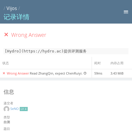
/
Vijos
/
记录详情
Wrong Answer
[Hydro](https://hydro.ac)提供评测服务
状态
耗时
内存占用
Wrong Answer
Read ZhangQin, expect ChenRuiyi.
59ms
3.43 MiB
信息
递交者
SeNO
LV 4
类型
自测
题目