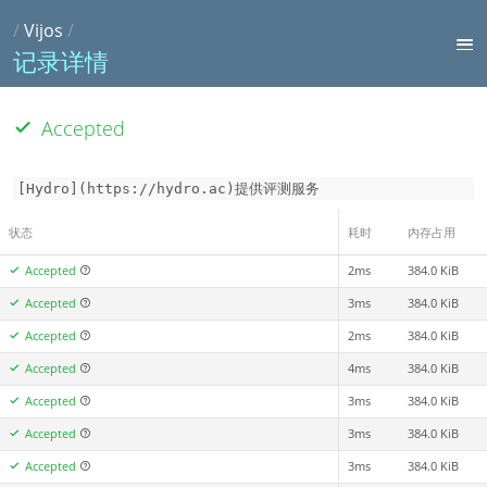
/
Vijos
/
记录详情
Accepted
[Hydro](https://hydro.ac)提供评测服务
状态
耗时
内存占用
Accepted
2ms
384.0 KiB
Accepted
3ms
384.0 KiB
Accepted
2ms
384.0 KiB
Accepted
4ms
384.0 KiB
Accepted
3ms
384.0 KiB
Accepted
3ms
384.0 KiB
Accepted
3ms
384.0 KiB