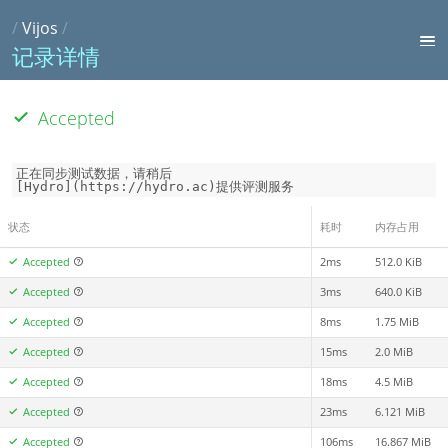
/
Vijos
/
记录详情
Accepted
正在同步测试数据，请稍后

[Hydro](https://hydro.ac)提供评测服务
状态
耗时
内存占用
Accepted
2ms
512.0 KiB
Accepted
3ms
640.0 KiB
Accepted
8ms
1.75 MiB
Accepted
15ms
2.0 MiB
Accepted
18ms
4.5 MiB
Accepted
23ms
6.121 MiB
Accepted
106ms
16.867 MiB