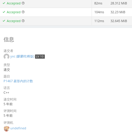
Accepted
82ms
28.312 MiB
Accepted
104ms
32.23 MiB
Accepted
112ms
32.645 MiB
信息
递交者
yxc (麒麟吃稀饭)
LV 10
类型
递交
题目
P1467 菱形内的计数
语言
C++
递交时间
5 年前
评测时间
5 年前
评测机
undefined