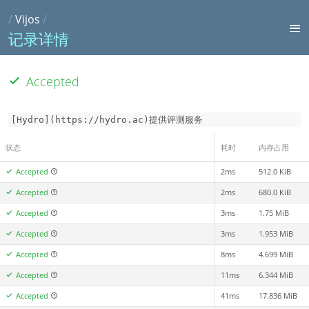
/
Vijos
/
记录详情
Accepted
[Hydro](https://hydro.ac)提供评测服务
状态
耗时
内存占用
Accepted
2ms
512.0 KiB
Accepted
2ms
680.0 KiB
Accepted
3ms
1.75 MiB
Accepted
3ms
1.953 MiB
Accepted
8ms
4.699 MiB
Accepted
11ms
6.344 MiB
Accepted
41ms
17.836 MiB