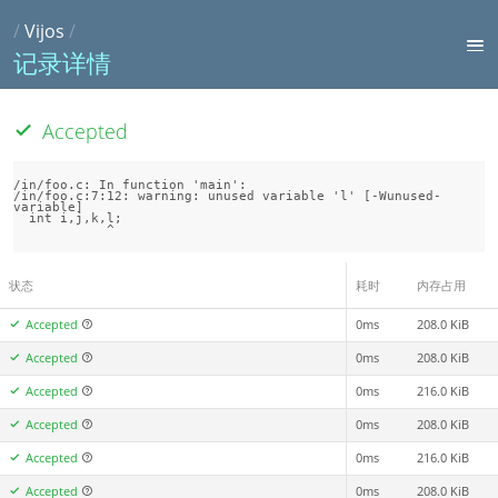
/
Vijos
/
记录详情
Accepted
/in/foo.c: In function 'main':

/in/foo.c:7:12: warning: unused variable 'l' [-Wunused-
variable]

  int i,j,k,l;

状态
耗时
内存占用
Accepted
0ms
208.0 KiB
Accepted
0ms
208.0 KiB
Accepted
0ms
216.0 KiB
Accepted
0ms
208.0 KiB
Accepted
0ms
216.0 KiB
Accepted
0ms
208.0 KiB