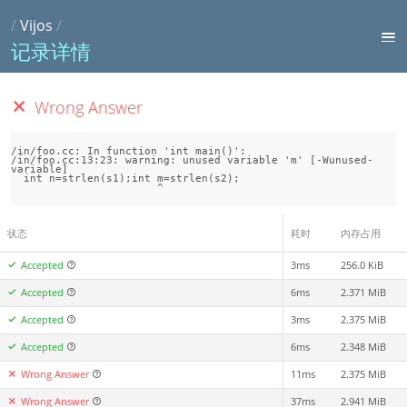
/
Vijos
/
记录详情
Wrong Answer
/in/foo.cc: In function 'int main()':

/in/foo.cc:13:23: warning: unused variable 'm' [-Wunused-
variable]

  int n=strlen(s1);int m=strlen(s2);

状态
耗时
内存占用
Accepted
3ms
256.0 KiB
Accepted
6ms
2.371 MiB
Accepted
3ms
2.375 MiB
Accepted
6ms
2.348 MiB
Wrong Answer
11ms
2.375 MiB
Wrong Answer
37ms
2.941 MiB