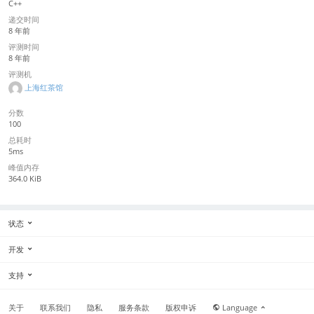
C++
递交时间
8 年前
评测时间
8 年前
评测机
上海红茶馆
分数
100
总耗时
5ms
峰值内存
364.0 KiB
状态
开发
支持
关于
联系我们
隐私
服务条款
版权申诉
Language