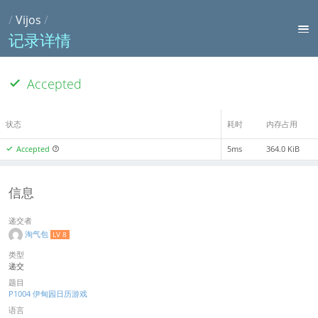
/
Vijos
/
记录详情
Accepted
状态
耗时
内存占用
Accepted
5ms
364.0 KiB
信息
递交者
淘气包
LV 8
类型
递交
题目
P1004 伊甸园日历游戏
语言