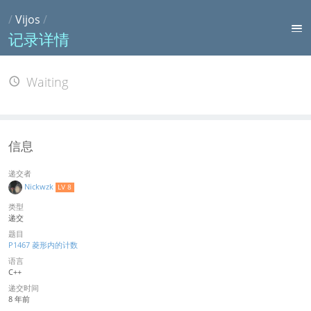
/
Vijos
/
记录详情
Waiting
信息
递交者
Nickwzk
LV 8
类型
递交
题目
P1467 菱形内的计数
语言
C++
递交时间
8 年前