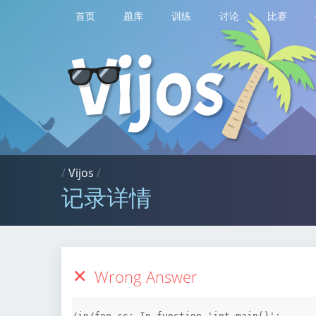
首页
题库
训练
讨论
比赛
/
Vijos
/
记录详情
Wrong Answer
/in/foo.cc: In function 'int main()':
