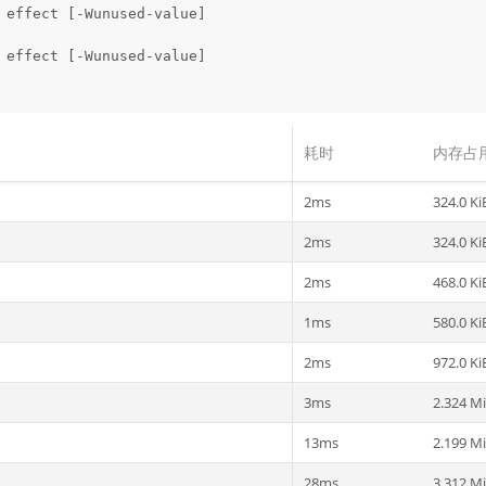
 effect [-Wunused-value]

 effect [-Wunused-value]

耗时
内存占
2ms
324.0 Ki
2ms
324.0 Ki
2ms
468.0 Ki
1ms
580.0 Ki
2ms
972.0 Ki
3ms
2.324 M
13ms
2.199 M
28ms
3.312 M