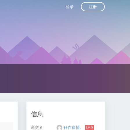
注册
登录
信息
递交者
孖作多情、
LV 9