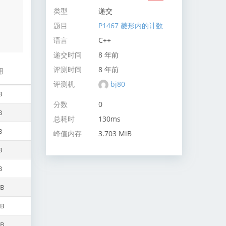
类型
递交
题目
P1467 菱形内的计数
语言
C++
递交时间
8 年前
评测时间
8 年前
用
评测机
bj80
B
分数
0
B
总耗时
130ms
B
峰值内存
3.703 MiB
B
B
iB
iB
iB