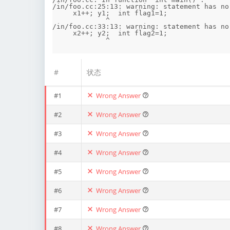
/in/foo.cc:25:13: warning: statement has no
     x1++; y1;  int flag1=1;

             ^

/in/foo.cc:33:13: warning: statement has no
     x2++; y2;  int flag2=1;

#
状态
#1
Wrong Answer
#2
Wrong Answer
#3
Wrong Answer
#4
Wrong Answer
#5
Wrong Answer
#6
Wrong Answer
#7
Wrong Answer
#8
Wrong Answer