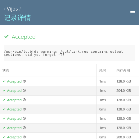
/
Vijos
/
记录详情
Accepted
/usr/bin/ld.bfd: warning: /out/link.res contains output 
状态
耗时
内存占用
Accepted
1ms
128.0 KiB
Accepted
1ms
204.0 KiB
Accepted
1ms
128.0 KiB
Accepted
0ms
128.0 KiB
Accepted
1ms
128.0 KiB
Accepted
1ms
128.0 KiB
Accepted
0ms
200.0 KiB