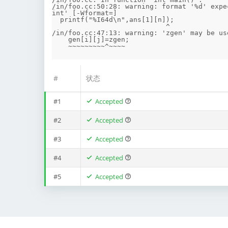
/in/foo.cc:50:28: warning: format '%d' expe
int' [-Wformat=]

  printf("%I64d\n",ans[1][n]);

                            ^

/in/foo.cc:47:13: warning: 'zgen' may be us
    gen[i][j]=zgen;

#
状态
#1
Accepted
#2
Accepted
#3
Accepted
#4
Accepted
#5
Accepted