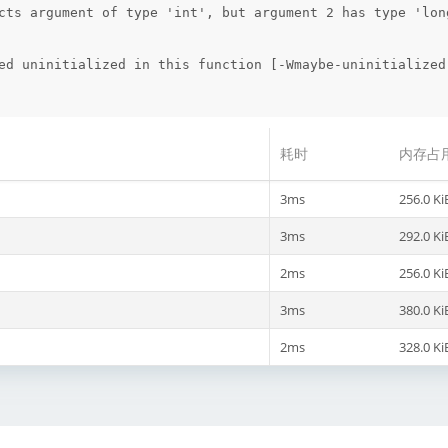
cts argument of type 'int', but argument 2 has type 'long
ed uninitialized in this function [-Wmaybe-uninitialized]
耗时
内存占
3ms
256.0 Ki
3ms
292.0 Ki
2ms
256.0 Ki
3ms
380.0 Ki
2ms
328.0 Ki