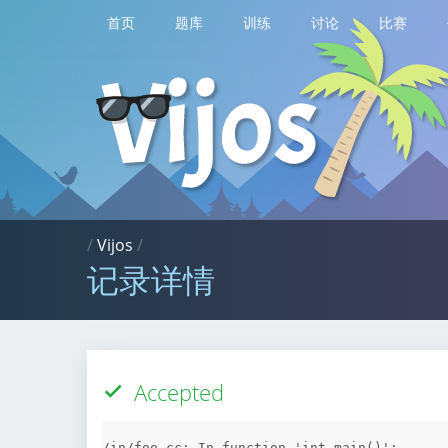
首页
题库
训练
讨论
比赛
/
Vijos
/
记录详情
Accepted
/in/foo.cc: In function 'int main()':
