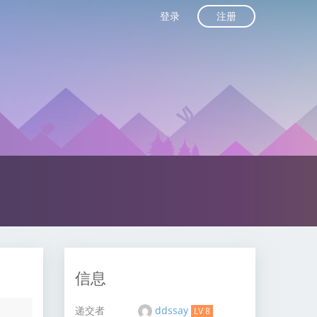
注册
登录
信息
递交者
ddssay
LV 8