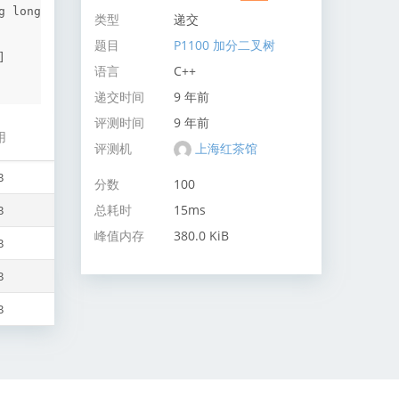
 long 
类型
递交
题目
P1100 加分二叉树


语言
C++
递交时间
9 年前
评测时间
9 年前
用
评测机
上海红茶馆
B
分数
100
总耗时
15ms
B
峰值内存
380.0 KiB
B
B
B