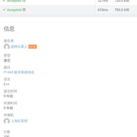
Accepted
521ms
720.0 KiB
Accepted
610ms
756.0 KiB
信息
递交者
超神火星人
LV 8
类型
递交
题目
P1443 银河英雄传说
语言
C++
递交时间
9 年前
评测时间
9 年前
评测机
上海红茶馆
分数
100