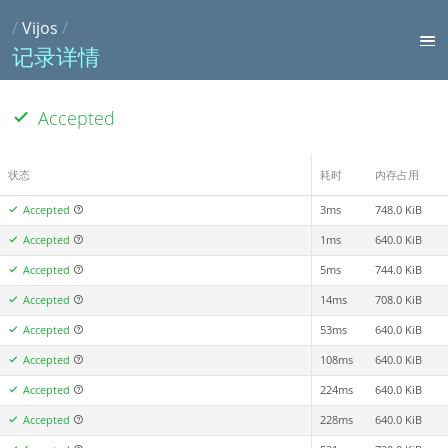
/
Vijos
/
记录详情
Accepted
状态
耗时
内存占用
Accepted
3ms
748.0 KiB
Accepted
1ms
640.0 KiB
Accepted
5ms
744.0 KiB
Accepted
14ms
708.0 KiB
Accepted
53ms
640.0 KiB
Accepted
108ms
640.0 KiB
Accepted
224ms
640.0 KiB
Accepted
228ms
640.0 KiB