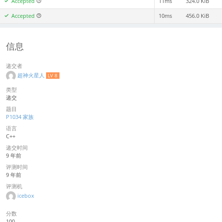
Accepted
11ms
324.0 KiB
Accepted
10ms
456.0 KiB
信息
递交者
超神火星人
LV 8
类型
递交
题目
P1034 家族
语言
C++
递交时间
9 年前
评测时间
9 年前
评测机
icebox
分数
100