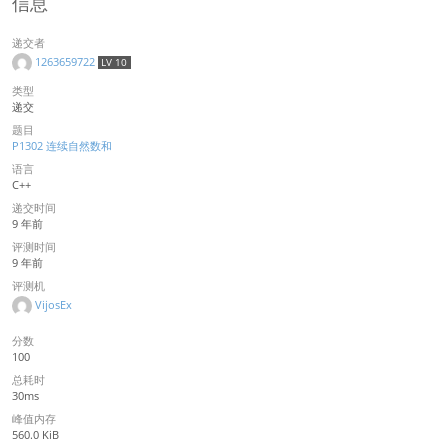
信息
递交者
1263659722
LV 10
类型
递交
题目
P1302 连续自然数和
语言
C++
递交时间
9 年前
评测时间
9 年前
评测机
VijosEx
分数
100
总耗时
30ms
峰值内存
560.0 KiB