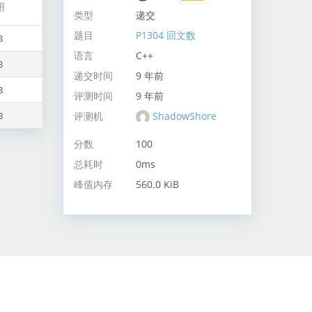
用
类型
递交
题目
P1304 回文数
B
语言
C++
B
递交时间
9 年前
B
评测时间
9 年前
评测机
ShadowShore
B
分数
100
总耗时
0ms
峰值内存
560.0 KiB