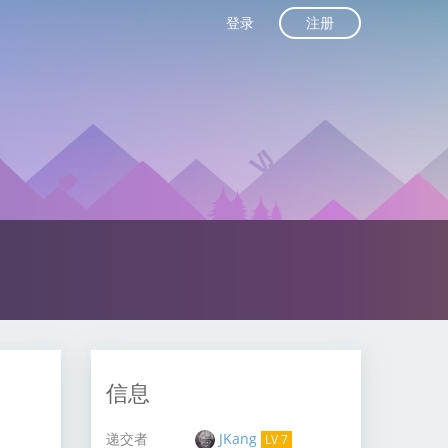
注册
登录
信息
递交者
JKang
LV 7