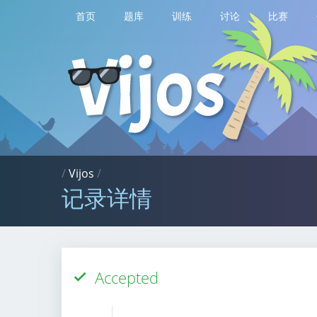
首页
题库
训练
讨论
比赛
/
Vijos
/
记录详情
Accepted