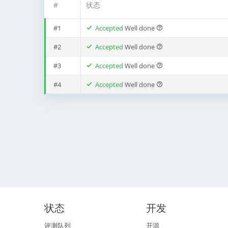
#
状态
#1
Accepted
Well done
#2
Accepted
Well done
#3
Accepted
Well done
#4
Accepted
Well done
状态
开发
评测队列
开源