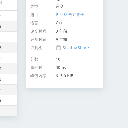
用
类型
递交
题目
P1097 合并果子
B
语言
C++
B
递交时间
9 年前
B
评测时间
9 年前
评测机
ShadowShore
B
B
分数
10
总耗时
30ms
B
峰值内存
616.0 KiB
B
B
B
B