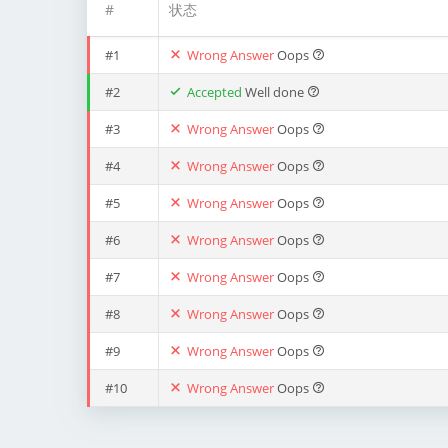
#
状态
#1
Wrong Answer
Oops
#2
Accepted
Well done
#3
Wrong Answer
Oops
#4
Wrong Answer
Oops
#5
Wrong Answer
Oops
#6
Wrong Answer
Oops
#7
Wrong Answer
Oops
#8
Wrong Answer
Oops
#9
Wrong Answer
Oops
#10
Wrong Answer
Oops