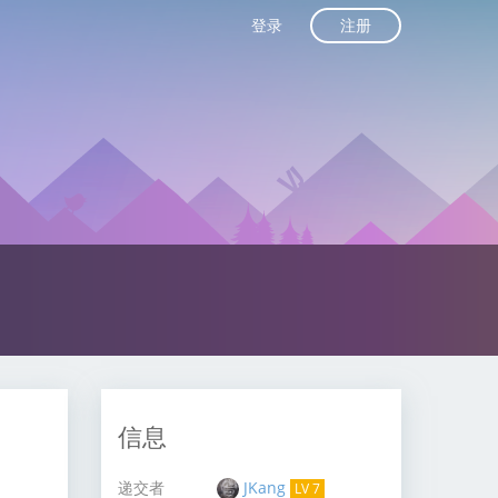
注册
登录
信息
递交者
JKang
LV 7