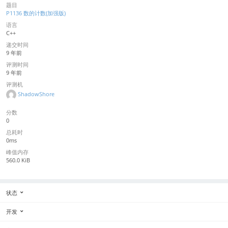
题目
P1136 数的计数(加强版)
语言
C++
递交时间
9 年前
评测时间
9 年前
评测机
ShadowShore
分数
0
总耗时
0ms
峰值内存
560.0 KiB
状态
开发