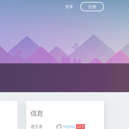
注册
登录
信息
递交者
tsymq
LV 9