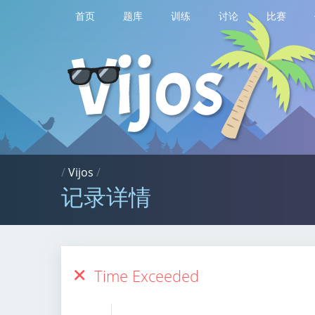
首页
题库
训练
讨论
比赛
/
Vijos
/
记录详情
Time Exceeded