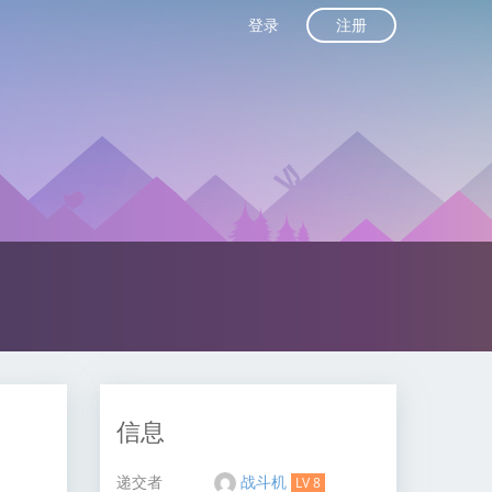
注册
登录
信息
递交者
战斗机
LV 8