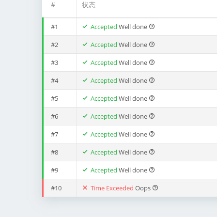
#
状态
#1
Accepted
Well done
#2
Accepted
Well done
#3
Accepted
Well done
#4
Accepted
Well done
#5
Accepted
Well done
#6
Accepted
Well done
#7
Accepted
Well done
#8
Accepted
Well done
#9
Accepted
Well done
#10
Time Exceeded
Oops