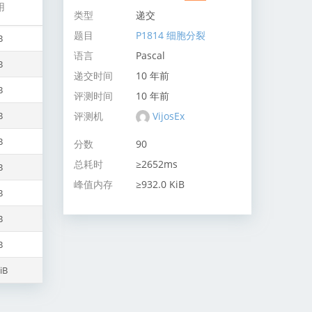
用
类型
递交
题目
P1814 细胞分裂
B
语言
Pascal
B
递交时间
10 年前
B
评测时间
10 年前
评测机
VijosEx
B
B
分数
90
总耗时
≥2652ms
B
峰值内存
≥932.0 KiB
B
B
B
iB