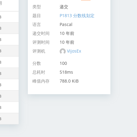
用
类型
递交
题目
P1813 分数线划定
B
语言
Pascal
B
递交时间
10 年前
B
评测时间
10 年前
评测机
VijosEx
B
B
分数
100
总耗时
518ms
B
峰值内存
788.0 KiB
B
B
B
B