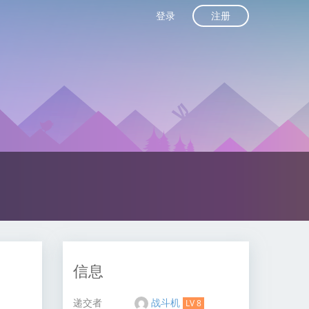
注册
登录
信息
递交者
战斗机
LV 8