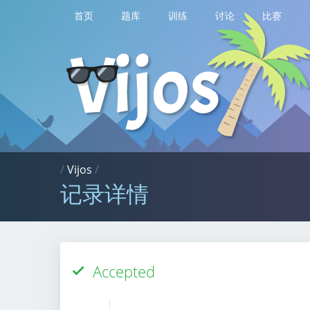
首页
题库
训练
讨论
比赛
/
Vijos
/
记录详情
Accepted