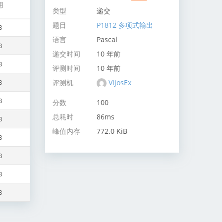
用
类型
递交
题目
P1812 多项式输出
B
语言
Pascal
B
递交时间
10 年前
B
评测时间
10 年前
评测机
VijosEx
B
B
分数
100
总耗时
86ms
B
峰值内存
772.0 KiB
B
B
B
B