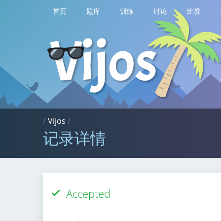
首页
题库
训练
讨论
比赛
/
Vijos
/
记录详情
Accepted