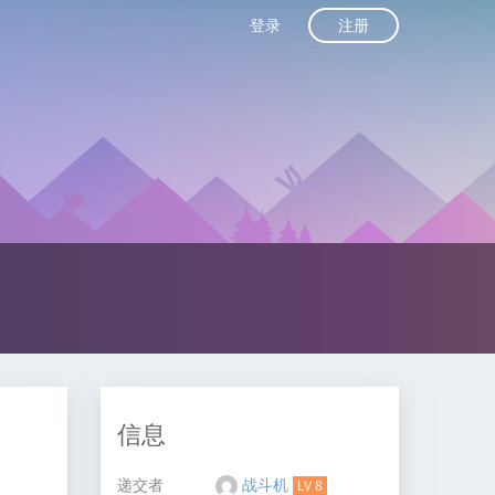
注册
登录
信息
递交者
战斗机
LV 8