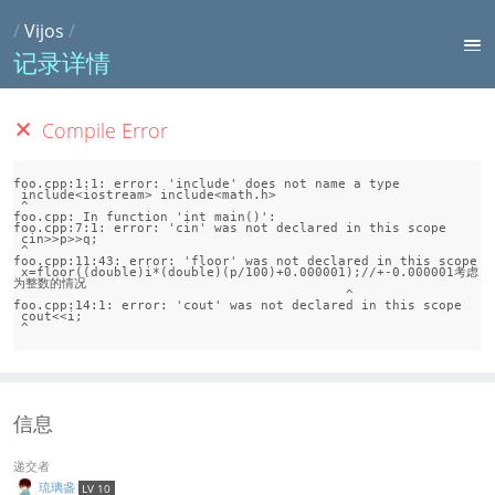
/
Vijos
/
记录详情
Compile Error
foo.cpp:1:1: error: 'include' does not name a type

 include<iostream> include<math.h>

 ^

foo.cpp: In function 'int main()':

foo.cpp:7:1: error: 'cin' was not declared in this scope

 cin>>p>>q;

 ^

foo.cpp:11:43: error: 'floor' was not declared in this scope

 x=floor((double)i*(double)(p/100)+0.000001);//+-0.000001考虑
为整数的情况

                                           ^

foo.cpp:14:1: error: 'cout' was not declared in this scope

 cout<<i;

 ^
信息
递交者
琉璃盏
LV 10