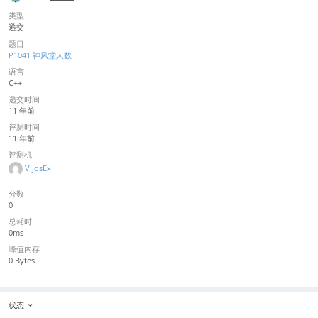
类型
递交
题目
P1041 神风堂人数
语言
C++
递交时间
11 年前
评测时间
11 年前
评测机
VijosEx
分数
0
总耗时
0ms
峰值内存
0 Bytes
状态