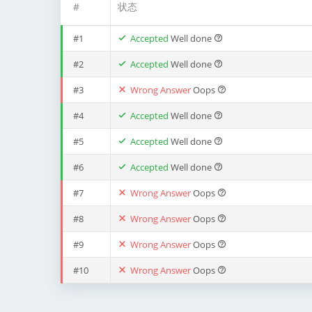
#
状态
#1
Accepted
Well done
#2
Accepted
Well done
#3
Wrong Answer
Oops
#4
Accepted
Well done
#5
Accepted
Well done
#6
Accepted
Well done
#7
Wrong Answer
Oops
#8
Wrong Answer
Oops
#9
Wrong Answer
Oops
#10
Wrong Answer
Oops