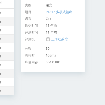
用
类型
递交
题目
P1812 多项式输出
B
语言
C++
B
递交时间
11 年前
B
评测时间
11 年前
评测机
上海红茶馆
B
B
分数
50
总耗时
105ms
B
峰值内存
564.0 KiB
B
B
B
B