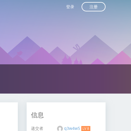
注册
登录
信息
递交者
q3w4w5
LV 8