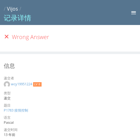
/
Vijos
/
记录详情
Wrong Answer
信息
递交者
wcy19951224
LV 8
类型
递交
题目
P1783 疫情控制
语言
Pascal
递交时间
13 年前