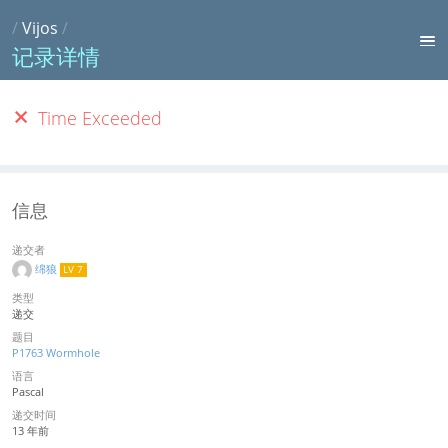
/
Vijos
/
记录详情
Time Exceeded
信息
递交者
绵狼
LV 7
类型
递交
题目
P1763 Wormhole
语言
Pascal
递交时间
13 年前