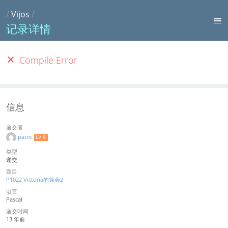
/
Vijos
/
记录详情
Compile Error
信息
递交者
patric
LV 8
类型
递交
题目
P1022 Victoria的舞会2
语言
Pascal
递交时间
13 年前