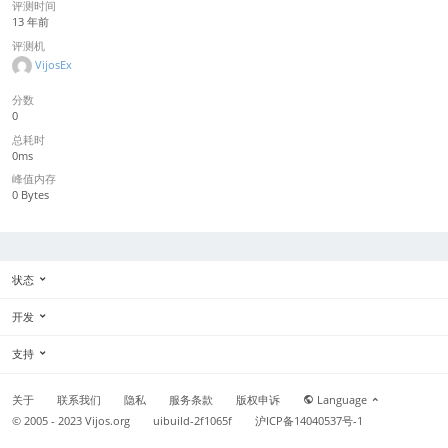
评测时间
13 年前
评测机
VijosEx
分数
0
总耗时
0ms
峰值内存
0 Bytes
状态
开发
支持
关于
联系我们
隐私
服务条款
版权申诉
Language
© 2005 - 2023
Vijos.org
uibuild-2f1065f
沪ICP备14040537号-1