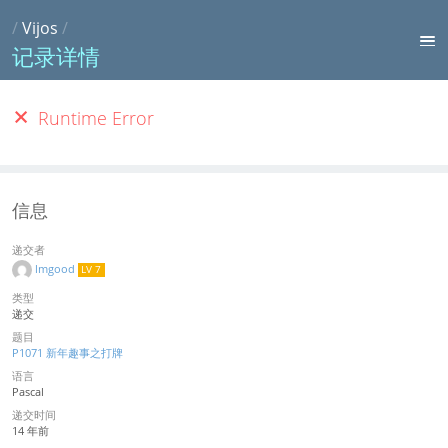
/
Vijos
/
记录详情
Runtime Error
信息
递交者
lmgood
LV 7
类型
递交
题目
P1071 新年趣事之打牌
语言
Pascal
递交时间
14 年前