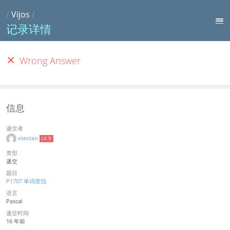
/
Vijos
/
记录详情
Wrong Answer
信息
递交者
xiaotao
LV 9
类型
递交
题目
P1707 单词查找
语言
Pascal
递交时间
16 年前