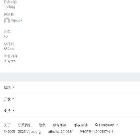
评测时间
16 年前
评测机
VijosEx
分数
40
总耗时
832ms
峰值内存
0 Bytes
状态
开发
支持
关于
联系我们
隐私
服务条款
版权申诉
Language
© 2005 - 2023
Vijos.org
uibuild-2f1065f
沪ICP备14040537号-1