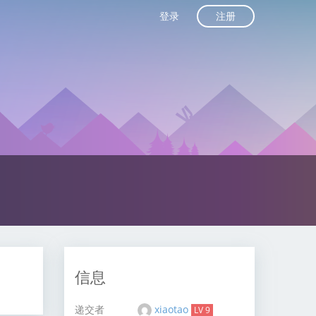
注册
登录
信息
递交者
xiaotao
LV 9