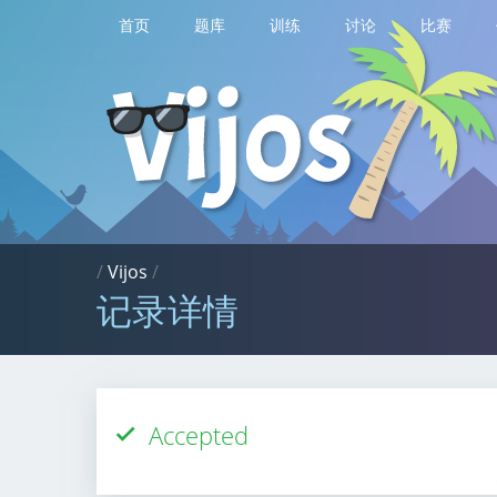
首页
题库
训练
讨论
比赛
/
Vijos
/
记录详情
Accepted