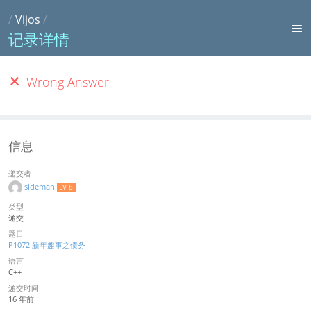
/
Vijos
/
记录详情
Wrong Answer
信息
递交者
sideman
LV 8
类型
递交
题目
P1072 新年趣事之债务
语言
C++
递交时间
16 年前