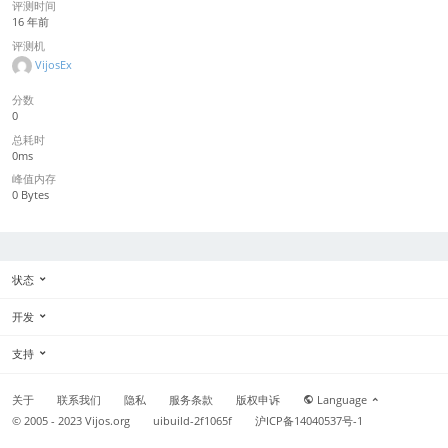
评测时间
16 年前
评测机
VijosEx
分数
0
总耗时
0ms
峰值内存
0 Bytes
状态
开发
支持
关于
联系我们
隐私
服务条款
版权申诉
Language
© 2005 - 2023
Vijos.org
uibuild-2f1065f
沪ICP备14040537号-1