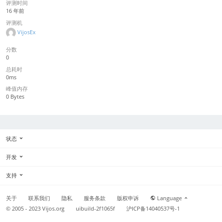
评测时间
16 年前
评测机
VijosEx
分数
0
总耗时
0ms
峰值内存
0 Bytes
状态
开发
支持
关于
联系我们
隐私
服务条款
版权申诉
Language
© 2005 - 2023
Vijos.org
uibuild-2f1065f
沪ICP备14040537号-1