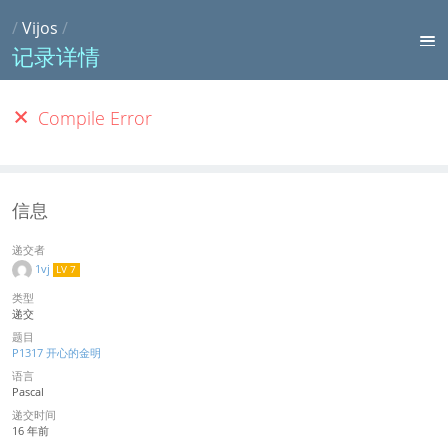
/
Vijos
/
记录详情
Compile Error
信息
递交者
1vj
LV 7
类型
递交
题目
P1317 开心的金明
语言
Pascal
递交时间
16 年前