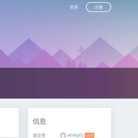
注册
登录
信息
递交者
AhMyfq
LV 8