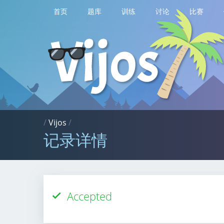
首页
题库
训练
讨论
比赛
/
Vijos
/
记录详情
Accepted