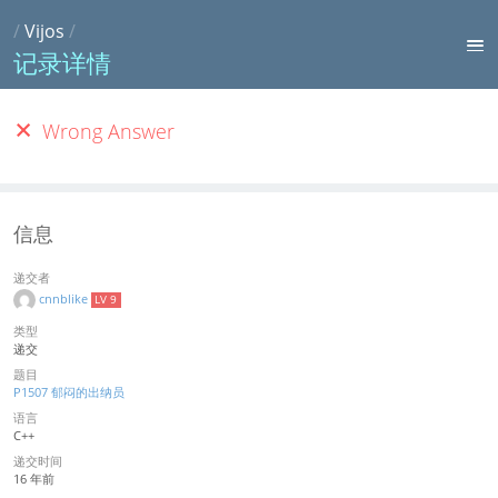
/
Vijos
/
记录详情
Wrong Answer
信息
递交者
cnnblike
LV 9
类型
递交
题目
P1507 郁闷的出纳员
语言
C++
递交时间
16 年前