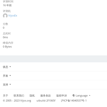
评测时间
16 年前
评测机
VijosEx
分数
0
总耗时
0ms
峰值内存
0 Bytes
状态
开发
支持
关于
联系我们
隐私
服务条款
版权申诉
Language
© 2005 - 2023
Vijos.org
uibuild-2f1065f
沪ICP备14040537号-1