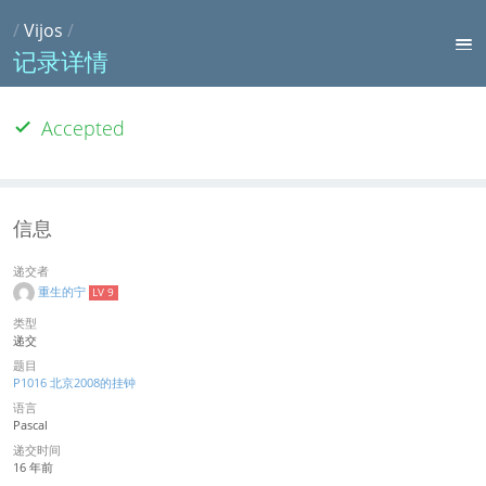
/
Vijos
/
记录详情
Accepted
信息
递交者
重生的宁
LV 9
类型
递交
题目
P1016 北京2008的挂钟
语言
Pascal
递交时间
16 年前