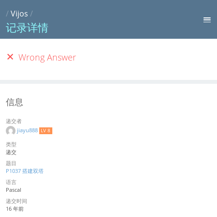
/
Vijos
/
记录详情
Wrong Answer
信息
递交者
jiayu888
LV 8
类型
递交
题目
P1037 搭建双塔
语言
Pascal
递交时间
16 年前