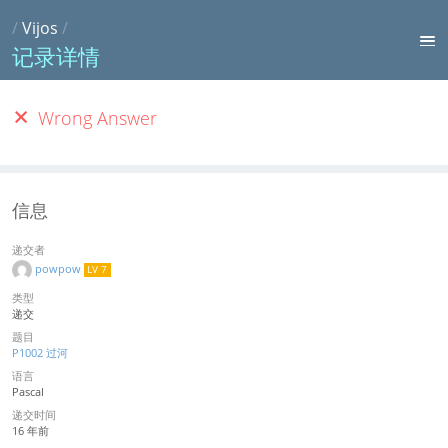
/
Vijos
/
记录详情
Wrong Answer
信息
递交者
powpow
LV 7
类型
递交
题目
P1002 过河
语言
Pascal
递交时间
16 年前