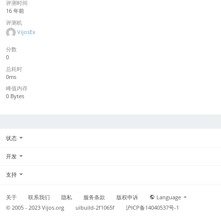
评测时间
16 年前
评测机
VijosEx
分数
0
总耗时
0ms
峰值内存
0 Bytes
状态
开发
支持
关于
联系我们
隐私
服务条款
版权申诉
Language
© 2005 - 2023
Vijos.org
uibuild-2f1065f
沪ICP备14040537号-1