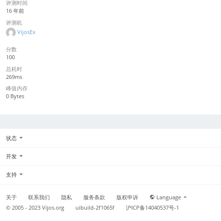
评测时间
16 年前
评测机
VijosEx
分数
100
总耗时
269ms
峰值内存
0 Bytes
状态
开发
支持
关于
联系我们
隐私
服务条款
版权申诉
Language
© 2005 - 2023
Vijos.org
uibuild-2f1065f
沪ICP备14040537号-1