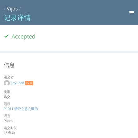
/
Vijos
/
记录详情
Accepted
信息
递交者
jiayu888
LV 8
类型
递交
题目
P1011 清帝之惑之顺治
语言
Pascal
递交时间
16 年前