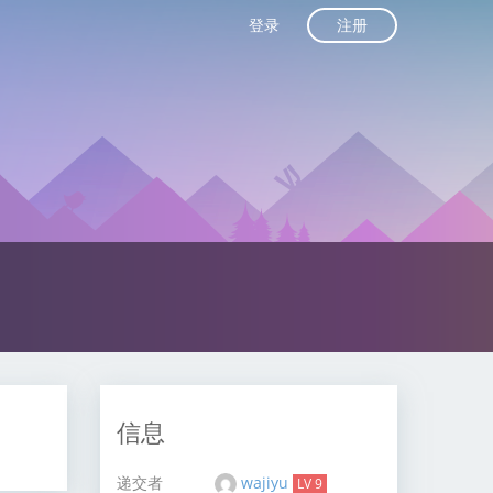
注册
登录
信息
递交者
wajiyu
LV 9